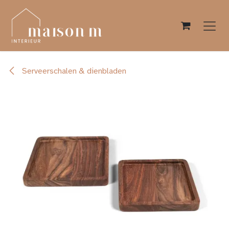
Overslaan naar inhoud
Serveerschalen & dienbladen