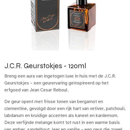
J.C.R. Geurstokjes - 120ml
Breng een aura van ingetogen luxe in huis met de J.C.R.
Geurstokjes – een geurervaring geïnspireerd op het
erfgoed van Jean Cesar Reboul.
De geur opent met frisse tonen van bergamot en
clementine, gevolgd door een rijk hart van vetiver, patchouli,
labdanum en kruidige accenten als kaneel en kardemom.
Deze verfijnde melange komt tot rust in een warme basis
van amber, sandelhout, leer en vanille – een geur die zowel