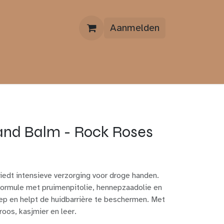
Aanmelden
OVER ONS
CONTACT
and Balm - Rock Roses
iedt intensieve verzorging voor droge handen.
ormule met pruimenpitolie, hennepzaadolie en
iep en helpt de huidbarrière te beschermen. Met
roos, kasjmier en leer.