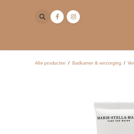
Overslaan naar inhoud
HOME
WEBSHOP
ST
Alle producten
Badkamer & verzorging
Ve