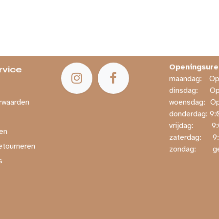
Openingsure
rvice
maandag:
​​
dinsdag:
​O
rwaarden
woensdag:
​O
donderdag: ​9:
vrijdag:
​ 
en
zaterdag:
​ 
etourneren
zondag:
​ 
s