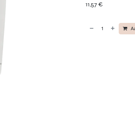
11,57
€
A