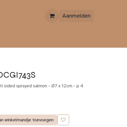
Aanmelden
OVER ONS
CONTACT
 DCGI743S
i sided sprayed salmon - Ø7 x 12cm - p 4
an winkelmandje toevoegen