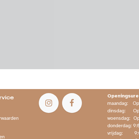
Openingsure
rvice
maandag:
​​
dinsdag:
​O
rwaarden
woensdag:
​O
donderdag: ​9:
vrijdag:
​ 
en