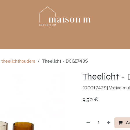
YLING
PROJECTEN
TOTAALRENOVATIE
 theelichthouders
Theelicht - DCGI743S
Theelicht -
[DCGI743S] Votive mult
9,50
€
A