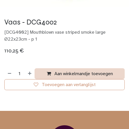
Vaas - DCG4002
[DCG4002] Mouthblown vase striped smoke large
Ø22x23cm - p 1
110,25
€
Aan winkelmandje toevoegen
Toevoegen aan verlanglijst