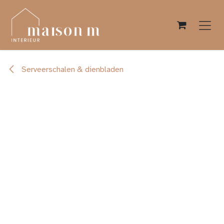
Overslaan naar inhoud
Serveerschalen & dienbladen