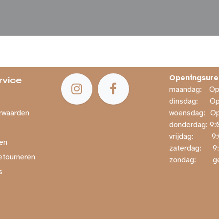
Openingsure
rvice
maandag:
​​
dinsdag:
​O
rwaarden
woensdag:
​O
donderdag: ​9:
vrijdag:
​ 
en
zaterdag:
​ 
etourneren
zondag:
​ 
s