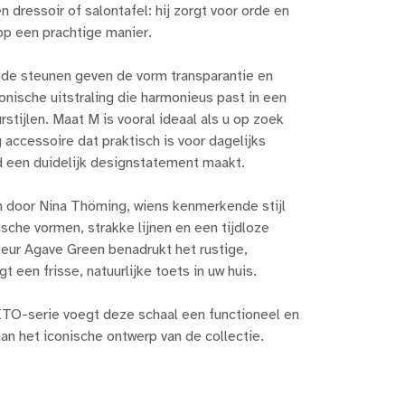
 dressoir of salontafel: hij zorgt voor orde en
op een prachtige manier.
ende steunen geven de vorm transparantie en
nische uitstraling die harmonieus past in een
rstijlen. Maat M is vooral ideaal als u op zoek
g accessoire dat praktisch is voor dagelijks
jd een duidelijk designstatement maakt.
 door Nina Thöming, wiens kenmerkende stijl
ische vormen, strakke lijnen en een tijdloze
kleur Agave Green benadrukt het rustige,
gt een frisse, natuurlijke toets in uw huis.
ITO-serie voegt deze schaal een functioneel en
an het iconische ontwerp van de collectie.