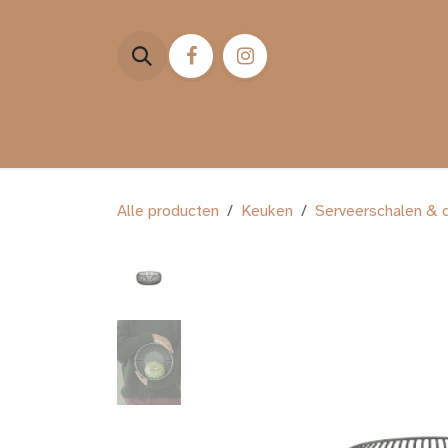
Overslaan naar inhoud
HOME
WEBSHOP
ST
Alle producten
Keuken
Serveerschalen & 