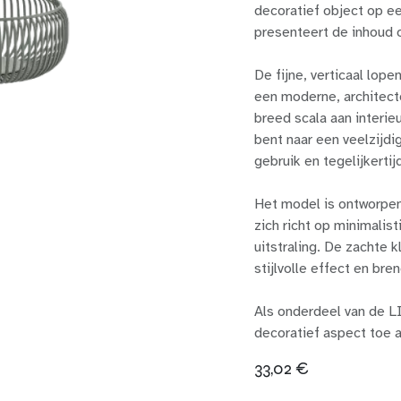
decoratief object op een
presenteert de inhoud 
De fijne, verticaal lop
een moderne, architecto
breed scala aan interieu
bent naar een veelzijdi
gebruik en tegelijkerti
Het model is ontworpen
zich richt op minimalist
uitstraling. De zachte 
stijlvolle effect en bren
Als onderdeel van de L
decoratief aspect toe a
33,02
€