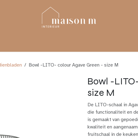
YLING
PROJECTEN
TOTAALRENOVATIE
dienbladen
Bowl -LITO- colour Agave Green - size M
Bowl -LITO-
size M
De LITO-schaal in Agave
die functionaliteit en 
is gemaakt van gepoeder
kwaliteit en aangenaam l
fruitschaal in de keuke