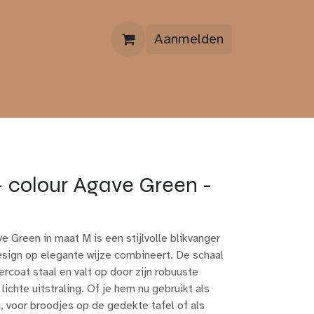
Aanmelden
OVER ONS
CONTACT
 colour Agave Green -
 Green in maat M is een stijlvolle blikvanger
design op elegante wijze combineert. De schaal
coat staal en valt op door zijn robuuste
ichte uitstraling. Of je hem nu gebruikt als
n, voor broodjes op de gedekte tafel of als