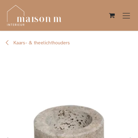
Overslaan naar inhoud
Kaars- & theelichthouders