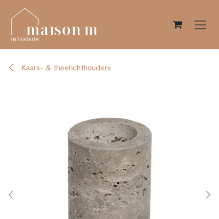
Overslaan naar inhoud
Kaars- & theelichthouders